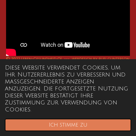
©
2022 Leben-Gesundheit-QI --- webdesign by ruei gunterson
Mit Unterstützung von
Webador
Diese Website verwendet Cookies, um
Ihr Nutzererlebnis zu verbessern und
maßgeschneiderte Anzeigen
anzuzeigen. Die fortgesetzte Nutzung
dieser Website bestätigt Ihre
Zustimmung zur Verwendung von
Cookies.
Ich stimme zu
E-Mail
Telefon
Karte