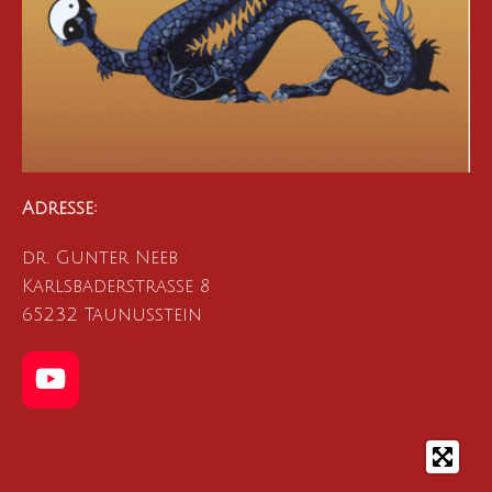
Adresse:
dr. Gunter Neeb
Karlsbaderstraße 8
65232 Taunusstein
Y
o
u
T
u